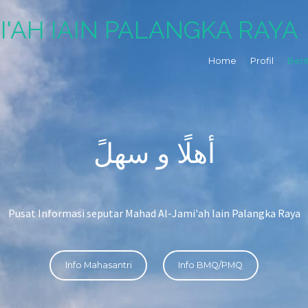
I'AH IAIN PALANGKA RAYA
Home
Profil
Beri
أهلًا و سهلً
Pusat Informasi seputar Mahad Al-Jami'ah Iain Palangka Raya
Info Mahasantri
Info BMQ/PMQ