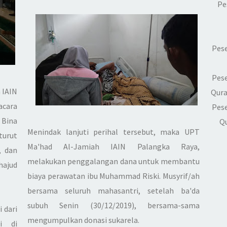
Pe
Pese
Pese
 IAIN
Qur
acara
Pese
 Bina
Qu
Menindak lanjuti perihal tersebut, maka UPT
turut
Ma'had Al-Jamiah IAIN Palangka Raya,
, dan
melakukan penggalangan dana untuk membantu
hajud
biaya perawatan ibu Muhammad Riski. Musyrif/ah
bersama seluruh mahasantri, setelah ba'da
subuh Senin (30/12/2019), bersama-sama
 dari
mengumpulkan donasi sukarela.
i di