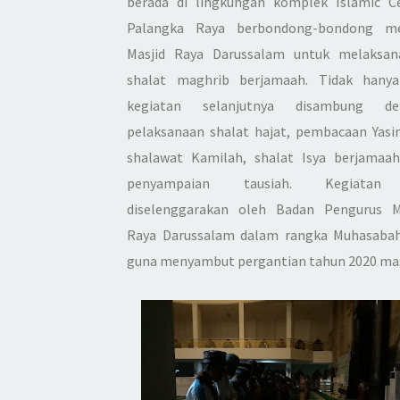
berada di lingkungan komplek Islamic C
Palangka Raya berbondong-bondong me
Masjid Raya Darussalam untuk melaksa
shalat maghrib berjamaah. Tidak hanya
kegiatan selanjutnya disambung de
pelaksanaan shalat hajat, pembacaan Yasi
shalawat Kamilah, shalat Isya berjamaa
penyampaian tausiah. Kegiatan
diselenggarakan oleh Badan Pengurus M
Raya Darussalam dalam rangka Muhasabah
guna menyambut pergantian tahun 2020 mas