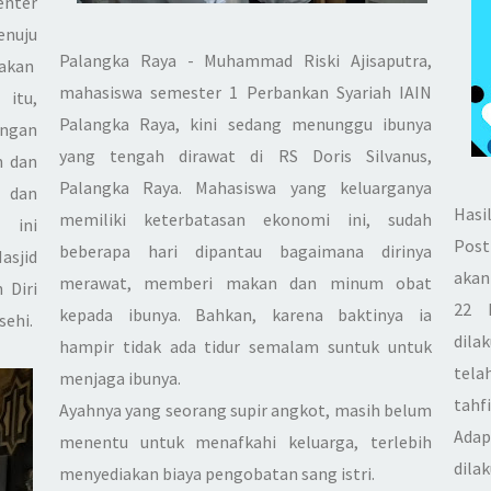
enter
nuju
Palangka Raya -
Muhammad Riski Ajisaputra,
nakan
mahasiswa semester 1 Perbankan Syariah IAIN
 itu,
Palangka Raya, kini sedang menunggu ibunya
ngan
yang tengah dirawat di RS Doris Silvanus,
n dan
Palangka Raya. Mahasiswa yang keluarganya
h dan
Hasi
memiliki keterbatasan ekonomi ini, sudah
 ini
Post
beberapa hari dipantau bagaimana dirinya
asjid
akan
merawat, memberi makan dan minum obat
 Diri
22 
kepada ibunya. Bahkan, karena baktinya ia
ehi.
dila
hampir tidak ada tidur semalam suntuk untuk
tela
menjaga ibunya.
tahfi
Ayahnya yang seorang supir angkot, masih belum
Ada
menentu untuk menafkahi keluarga, terlebih
dila
menyediakan biaya pengobatan sang istri.