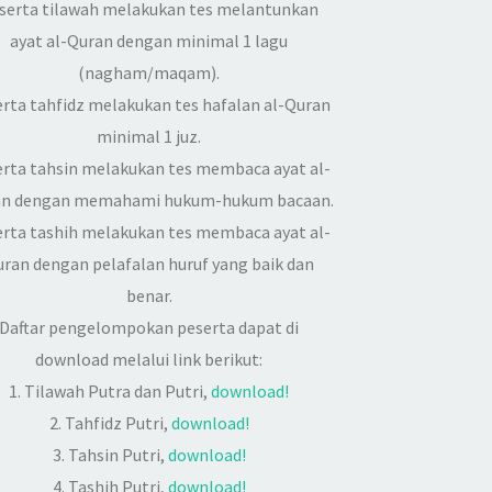
serta tilawah melakukan tes melantunkan
ayat al-Quran dengan minimal 1 lagu
(nagham/maqam).
rta tahfidz melakukan tes hafalan al-Quran
minimal 1 juz.
rta tahsin melakukan tes membaca ayat al-
an dengan memahami hukum-hukum bacaan.
rta tashih melakukan tes membaca ayat al-
ran dengan pelafalan huruf yang baik dan
benar.
Daftar pengelompokan peserta dapat di
download melalui link berikut:
1. Tilawah Putra dan Putri,
download!
2. Tahfidz Putri,
download!
3. Tahsin Putri,
download!
4. Tashih Putri,
download!