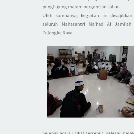
penghujung malam pergantian tahun.
Oleh karenanya, kegiatan ini diwajibkan
seluruh Mahasantri Ma'had Al Jami'ah
Palangka Raya.
Selepas acara i'tikaf tersebut, selesai mela