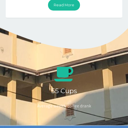
Read More
55
Cups
Average weekly coffee drank