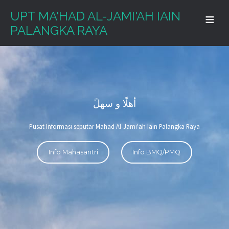
UPT MA'HAD AL-JAMI'AH IAIN
PALANGKA RAYA
أهلًا و سهلً
Pusat Informasi seputar Mahad Al-Jami'ah Iain Palangka Raya
Info Mahasantri
Info BMQ/PMQ