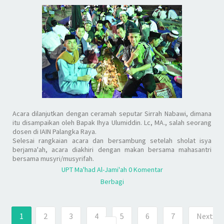
Acara dilanjutkan dengan ceramah seputar
Sirrah Nabawi,
dimana
itu disampaikan oleh Bapak Ihya Ulumiddin. Lc, MA., salah seorang
dosen di IAIN Palangka Raya.
Selesai rangkaian acara dan bersambung setelah sholat isya
berjama'ah, acara diakhiri dengan makan bersama mahasantri
bersama musyri/musyrifah.
UPT Ma'had Al-Jami'ah
0 Komentar
Berbagi
1
2
3
4
5
6
7
Next